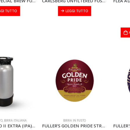
CARLSBERG SPECIAL BREW FUSTO modular litri 20
CARLSBERG UNFILTERED FUSTO modular litri 20
GGI TUTTO
LEGGI TUTTO
TO
,
BIRRA ITALIANA
BIRRA IN FUSTO
FLEA FEDERICO II EXTRA (IPA) BIRRA Fusto PolyKeg 20 lt.
FULLER’S GOLDEN PRIDE STRONG ALE FUSTO