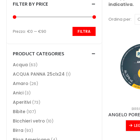
FILTER BY PRICE
indicativa.
Ordina per:
Prezzo:
€0
—
€90
FILTRA
Prezzo
Prezzo
Min
Max
PRODUCT CATEGORIES
Acqua
(63)
ACQUA PANNA 25clx24
(1)
Amaro
(26)
Anici
(3)
Aperitivi
(73)
BIRR
Bibite
(107)
Bicchieri vetro
(10)
LE
Birra
(93)
Birra Americana
(4)