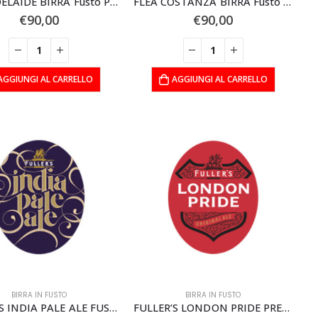
FLEA ADELAIDE BIRRA Fusto PolyKeg 20 lt.
FLEA COSTANZA BIRRA Fusto PolyKeg 20 lt.
€
90,00
€
90,00
AGGIUNGI AL CARRELLO
AGGIUNGI AL CARRELLO
BIRRA IN FUSTO
BIRRA IN FUSTO
FULLER’S INDIA PALE ALE FUSTO
FULLER’S LONDON PRIDE PREMIUM ALE FUSTO