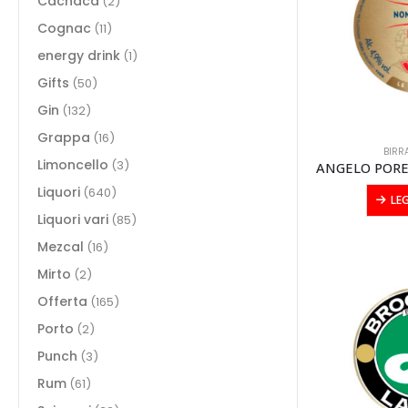
Cachaca
(2)
Cognac
(11)
energy drink
(1)
Gifts
(50)
Gin
(132)
Grappa
(16)
BIRR
Limoncello
(3)
Liquori
(640)
LE
Liquori vari
(85)
Mezcal
(16)
Mirto
(2)
Offerta
(165)
Porto
(2)
Punch
(3)
Rum
(61)