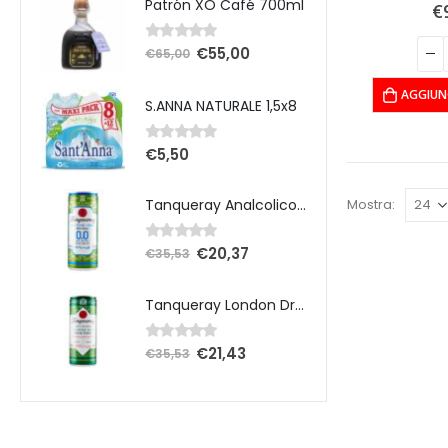
Patrón XO Café 700ml
€
€
55,00
0
Su 5
€
65,00
AGGIUN
S.ANNA NATURALE 1,5x8
€
5,50
0
Su 5
Mostra:
Tanqueray Analcolico Zero Zuccheri 25 cl x 12 pezzi
€
20,37
0
Su 5
€
35,53
Tanqueray London Dry Gin & Tonic 25 cl x 12 pezzi
€
21,43
0
Su 5
€
35,53