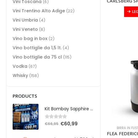
Vini Toscana
(6)
Vini Trentino Alto Adige
(22)
LE
Vini Umbria
(4)
Vini Veneto
(8)
Vino bag in box
(2)
Vino bottiglie da 1,5 lt.
(4)
Vino bottiglie da 75 cl
(115)
Vodka
(67)
Whisky
(158)
PRODUCTS
Kit Bombay Sapphire On Trade
€
60,99
0
Su 5
€
66,95
BIRRA IN FUS