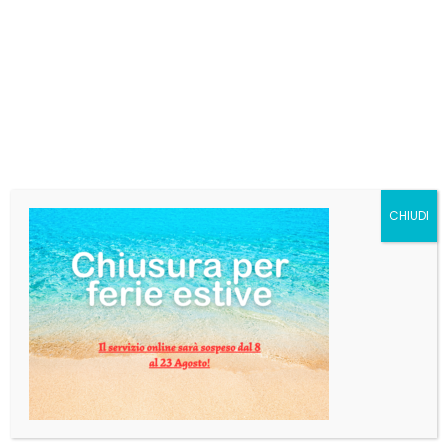
ANGELO PORETTI LA
FIORITA FUSTO modular
litri 20
Per questo fusto è necessario il contatto via email in
cui viene calcolato il costo preciso del prodotto
insieme.
Puoi mandare una e-mail a info@pgbevande.com e
CHIUDI
verrai contatto entro 24 ore.
Categoria:
BIRRA IN FUSTO
DESCRIZIONE