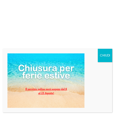
ANGELO PORETTI LA
MIELIZIA FUSTO
modular litri 20
Per questo fusto è necessario il contatto via email in
cui viene calcolato il costo preciso del prodotto
insieme.
Puoi mandare una e-mail a info@pgbevande.com e
CHIUDI
verrai contatto entro 24 ore.
Categoria:
BIRRA IN FUSTO
DESCRIZIONE