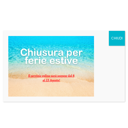
€
32,33
Categorie:
Liquori
,
Rum
Tag:
MATUZA
CHIUDI
AGGIUNGI AL CARRELLO
INFORMAZIONI AGGIUNTIVE
Peso
2 kg
formato