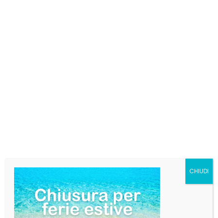
€
40,27
Il Gin Citadelle è un distillato complesso ma
equilibrato, caratterizzato da eleganza, ricca
speziatura e profilo aromatico seducente, con
sfumature piccanti e mediorientali. È sottile, delicato,
morbido e profumatissimo: l’espressione francese del
gin.
Profumo: n
ote di ginepro e gelsomino, con un finale
che richiama l’anice e la cannella.
Gusto: f
ine, speziato, elegante, di bella freschezza.
SKU:
ccvfgbb
Categorie:
Gin
,
Liquori
Tag:
caffo
,
emporia
CHIUDI
AGGIUNGI AL CARRELLO