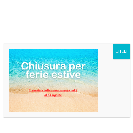
Per questo fusto è necessario il contatto via email in
cui viene calcolato il costo preciso del prodotto
insieme.
Puoi mandare una e-mail a info@pgbevande.com e
verrai contatto entro 24 ore.
CHIUDI
Categoria:
BIRRA IN FUSTO
DESCRIZIONE