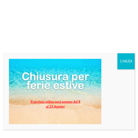
MEAN TIME LONDON
PALE ALE FUSTO
Per questo fusto è necessario il contatto via email in
cui viene calcolato il costo preciso del prodotto
insieme.
Puoi mandare una e-mail a info@pgbevande.com e
CHIUDI
verrai contatto entro 24 ore.
Categoria:
BIRRA IN FUSTO
DESCRIZIONE