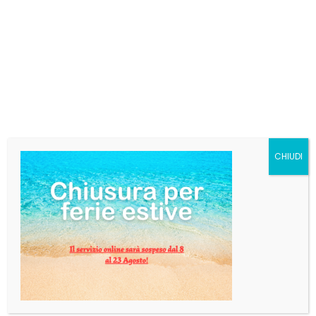
BOX TANQUERAY – 3
BOTTIGLIE + 4 BICCHIERI
OMAGGIO
€
69,30
Availability:
Esaurito
Categorie:
Gin
,
Liquori
CHIUDI
DESCRIZIONE