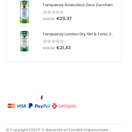
Tanqueray Analcolico Zero Zuccheri 25 cl x 12 pezzi
€
20,37
0
Su 5
€
35,53
Tanqueray London Dry Gin & Tonic 25 cl x 12 pezzi
€
21,43
0
Su 5
€
35,53
© Copyright 2020 P.G. Bevande srl Società Unipersonale -