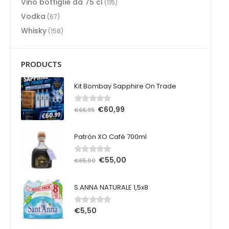
Vino bottiglie da 75 cl
(115)
Vodka
(67)
Whisky
(158)
PRODUCTS
Kit Bombay Sapphire On Trade
€
60,99
0
Su 5
€
66,95
Patrón XO Café 700ml
€
55,00
0
Su 5
€
65,00
S.ANNA NATURALE 1,5x8
€
5,50
0
Su 5