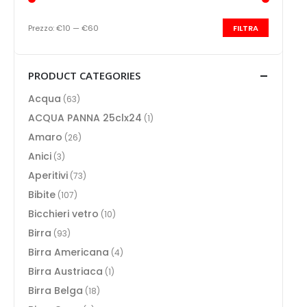
Prezzo:
€10
—
€60
FILTRA
Prezzo
Prezzo
Min
Max
PRODUCT CATEGORIES
Acqua
(63)
ACQUA PANNA 25clx24
(1)
Amaro
(26)
Anici
(3)
Aperitivi
(73)
Bibite
(107)
Bicchieri vetro
(10)
Birra
(93)
Birra Americana
(4)
Birra Austriaca
(1)
Birra Belga
(18)