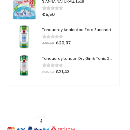
S.ANNA NATURALE 1,5x8
€
5,50
0
Su 5
Tanqueray Analcolico Zero Zuccheri 25 cl x 12 pezzi
€
20,37
0
Su 5
€
35,53
Tanqueray London Dry Gin & Tonic 25 cl x 12 pezzi
€
21,43
0
Su 5
€
35,53