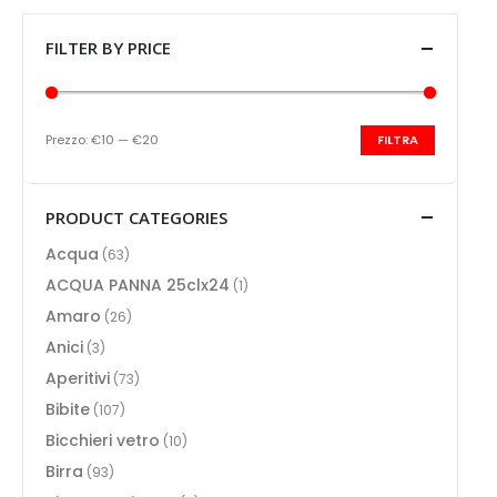
FILTER BY PRICE
Prezzo:
€10
—
€20
FILTRA
Prezzo
Prezzo
Min
Max
PRODUCT CATEGORIES
Acqua
(63)
ACQUA PANNA 25clx24
(1)
Amaro
(26)
Anici
(3)
Aperitivi
(73)
Bibite
(107)
Bicchieri vetro
(10)
Birra
(93)