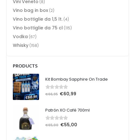
Vini Veneto
(8)
Vino bag in box
(2)
Vino bottiglie da 1,5 lt.
(4)
Vino bottiglie da 75 cl
(115)
Vodka
(67)
Whisky
(158)
PRODUCTS
Kit Bombay Sapphire On Trade
€
60,99
0
Su 5
€
66,95
Patrón XO Café 700ml
€
55,00
0
Su 5
€
65,00