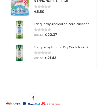
S.ANNA NATURALE 1,5x8
€
5,50
0
Su 5
Tanqueray Analcolico Zero Zuccheri 25 cl x 12 pezzi
€
20,37
0
Su 5
€
35,53
Tanqueray London Dry Gin & Tonic 25 cl x 12 pezzi
€
21,43
0
Su 5
€
35,53