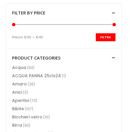
FILTER BY PRICE
Prezzo:
€30
—
€40
FILTRA
Prezzo
Prezzo
Min
Max
PRODUCT CATEGORIES
Acqua
(63)
ACQUA PANNA 25clx24
(1)
Amaro
(26)
Anici
(3)
Aperitivi
(73)
Bibite
(107)
Bicchieri vetro
(10)
Birra
(93)