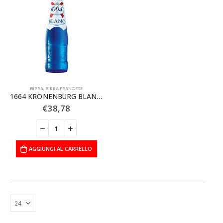
BIRRA
,
BIRRA FRANCESE
1664 KRONENBURG BLANC CL33 X 24 PZ
€
38,78
AGGIUNGI AL CARRELLO