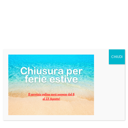
KRONENBOURG 1664
FUSTO modular litri 20
Per questo fusto è necessario il contatto via email in
cui viene calcolato il costo preciso del prodotto
insieme.
Puoi mandare una e-mail a info@pgbevande.com e
CHIUDI
verrai contatto entro 24 ore.
Categoria:
BIRRA IN FUSTO
DESCRIZIONE