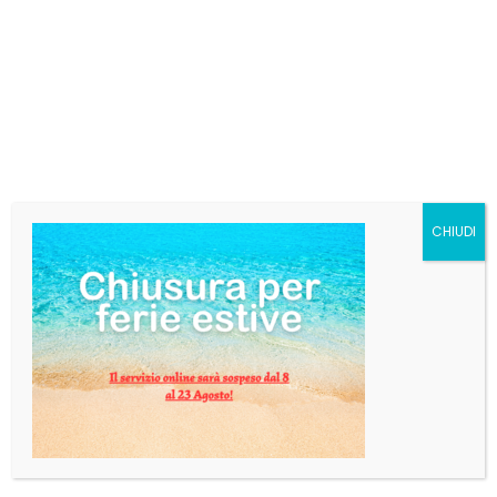
€
17,68
Incolore e cristallino, presenta al naso la tipica nota
alcolica d’impatto, seguita da spezie dolci come la
vaniglia e sentori di mosto e uvetta sultanina.
L’assaggio è deciso, secco e pulito, con alcol
presente ma ben gestito e una lunga persistenza di
vaniglia e fiori gialli.
CHIUDI
Categorie:
Liquori
,
Rum
Tag:
KINGSTON
,
KINGSTON 62
,
WHITE
AGGIUNGI AL CARRELLO