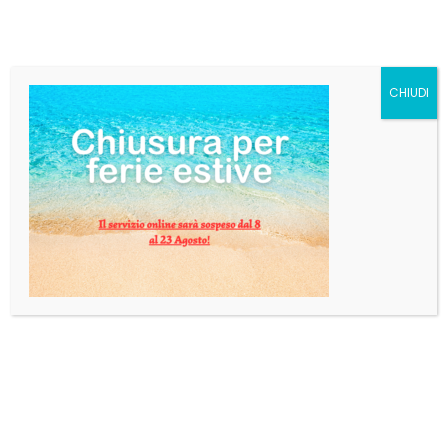
LA TRAPPE BLONDE cl33
x 24pz
€
66,05
CHIUDI
Categorie:
Birra
,
Birra Belga
AGGIUNGI AL CARRELLO
INFORMAZIONI AGGIUNTIVE
Peso
8 kg