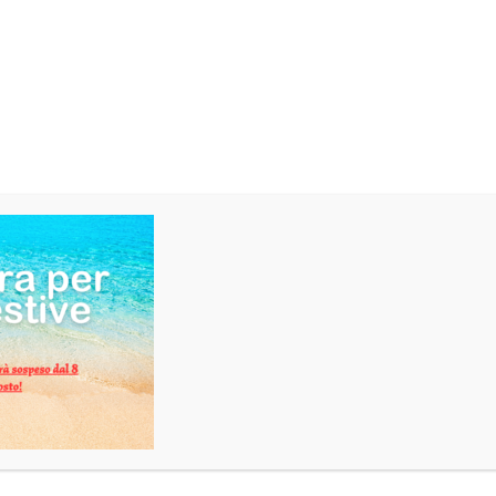
piccante.
Categorie:
Liquori
,
Whisky
Tag:
talisker
,
Whisky
AGGIUNGI AL CARRELLO