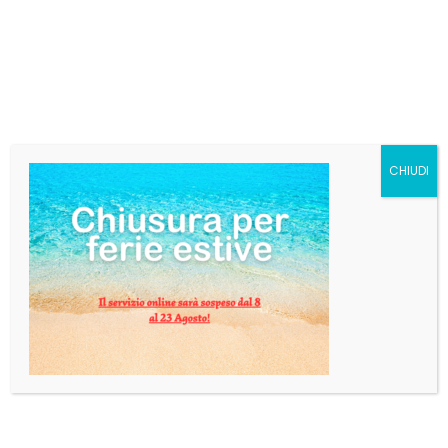
€
14,04
Un grande liquore della tradizione italiana, prodotto
attraverso l’infusione naturale di due varietà di anice:
anice verde e anice stellato.
Categoria:
Liquori
Tag:
SAMBUCA
,
SAMBUCA STOCK
,
stock
CHIUDI
AGGIUNGI AL CARRELLO
INFORMAZIONI AGGIUNTIVE