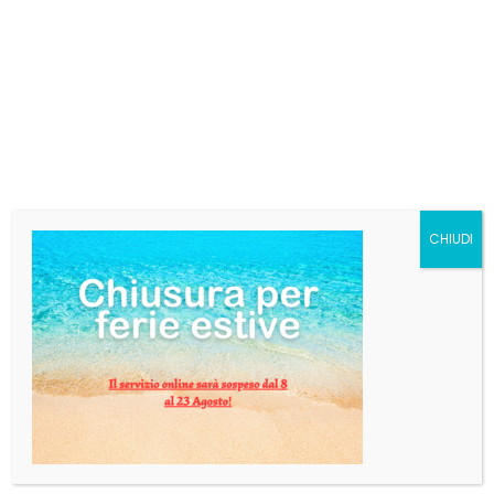
€
14,71
SKU:
pagpom
Categorie:
Bibite
,
Succhi di frutta
Tag:
pago
,
pago pomodoro
AGGIUNGI AL CARRELLO
CHIUDI
DESCRIZIONE