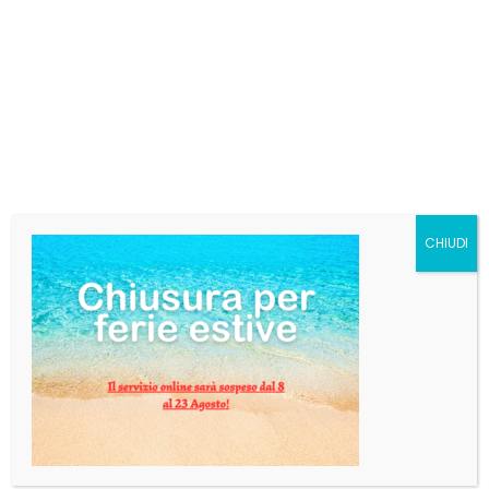
BIRRA THERESIANER
LAGER CL 33 X24 PZ
€
40,08
Birra Lager tradizionale che si presenta chiara,
profumata e leggera. Caratterizzata da grande
morbidezza e da sensazioni gustative ed olfattive
molto ben equilibrate, rimane avvolta tra la
freschezza del luppolo e le note impalpabili dei lieviti.
CHIUDI
Categoria:
Birra
Tag:
BIRRA
,
LAGER
,
THERESIANER
AGGIUNGI AL CARRELLO