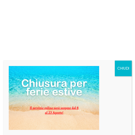
CHIUDI
Denominazione: Acqua Minerale
San Bernardo
Caratteristiche Acqua San Bernardo
Sorgente Rocciaviva
La fonte:
Garessio, Cuneo
Altitudine:
1.300 m
Classificazione:
minimamente mineralizzata
Residuo Fisso a 180° =
34,0 mg/L