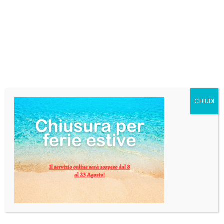
RUM MATUSALEM GRAN
RESERVA 15Y CL 70
SENZA ASTUCCIO
€
30,00
Categorie:
Liquori
,
Rum
CHIUDI
Tag:
MATUZA
AGGIUNGI AL CARRELLO
INFORMAZIONI AGGIUNTIVE