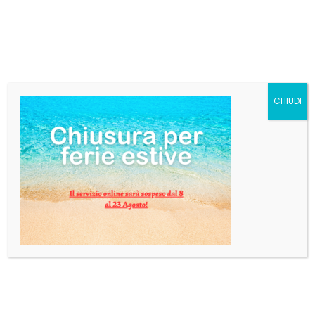
CL 70
€
13,86
Categoria:
Sciroppi
Tag:
MONIN
,
SCIROPPI
CHIUDI
AGGIUNGI AL CARRELLO
INFORMAZIONI AGGIUNTIVE
Peso
2 kg