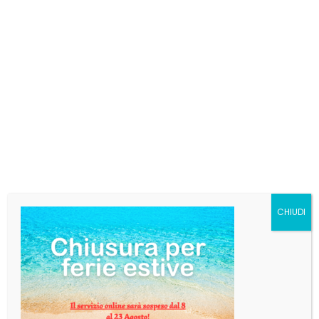
KUHBACHER Festbier
cl.33 x 20
€
61,74
Classica marzen, dorata con sfumature rossicce,
elegante e beverina allo stesso tempo.
Edizione speciale per i 500 anni dell’editto di purezza
bavarese.
Alcool: 5,8 % vol.
Availability:
Esaurito
SKU:
kuhfe33
Categorie:
Birra
,
Birra Tedesca
CHIUDI
Tag:
kuhbacher festbier
DESCRIZIONE