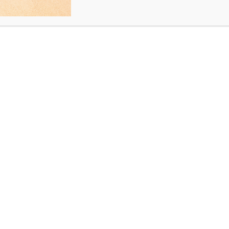
2 kg
Bottiglia 70 cl
J ROSE