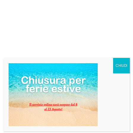
€
168,00
Categorie:
Liquori
,
Vodka
Tag:
IMPERIA
AGGIUNGI AL CARRELLO
CHIUDI
DESCRIZIONE