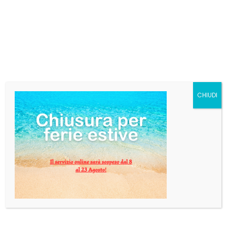
CL.50X12 PZ
€
16,12
I gusti di Gatorade sono appositamente studiati per
stimolare la sete prima che l’atleta incorra nei sintomi
della disidratazione e supportarlo durante lo sforzo
fisico, allontanando la fatica e aumentando la
concentrazione.
CHIUDI
Categoria:
Bibite
Tag:
GATORADE
,
limone
AGGIUNGI AL CARRELLO