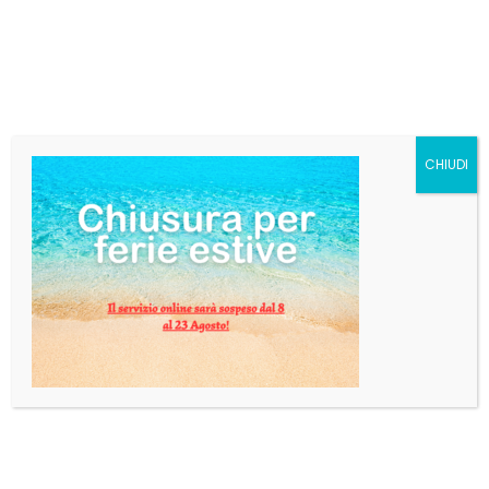
DESCRIZIONE
CHIUDI
L’aranciata
Lurisia è prodotta con le Arance del Gargano IGP, Presìdio